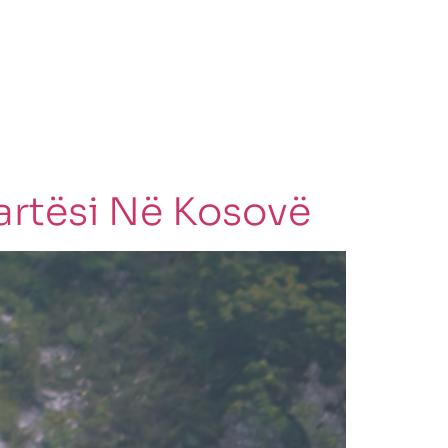
artësi Në Kosovë