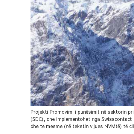
Projekti Promovimi i punësimit në sektorin pr
(SDC), dhe implementohet nga Swisscontact (s
dhe të mesme (në tekstin vijues NVMtë) të ci