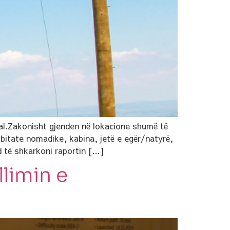
nal.Zakonisht gjenden në lokacione shumë të
itate nomadike, kabina, jetë e egër/natyrë,
d të shkarkoni raportin […]
llimin e