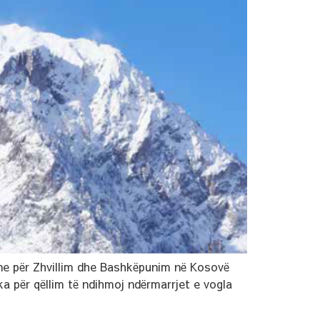
rane për Zhvillim dhe Bashkëpunim në Kosovë
a për qëllim të ndihmoj ndërmarrjet e vogla