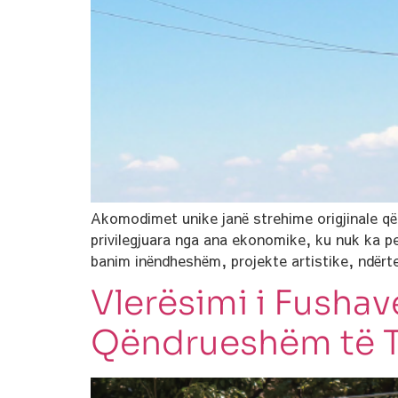
Akomodimet unike janë strehime origjinale që
privilegjuara nga ana ekonomike, ku nuk ka p
banim inëndheshëm, projekte artistike, ndërte
Vlerësimi i Fushav
Qëndrueshëm të T