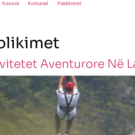
Kosovë
Komunat
Publikimet
blikimet
vitetet Aventurore Në L