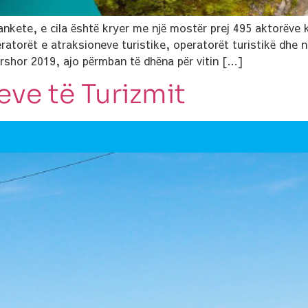
ankete, e cila është kryer me një mostër prej 495 aktorëve 
atorët e atraksioneve turistike, operatorët turistikë dhe 
ershor 2019, ajo përmban të dhëna për vitin […]
eve të Turizmit