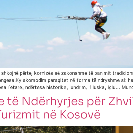
 shkojnë përtej kornizës së zakonshme të banimit tradicio
engesa.Ky akomodim paraqitet në forma të ndryshme si: hab
sa fetare, ndërtesa historike, lundrim, flluska, iglu… Mun
e të Ndërhyrjes për Zhvi
urizmit në Kosovë