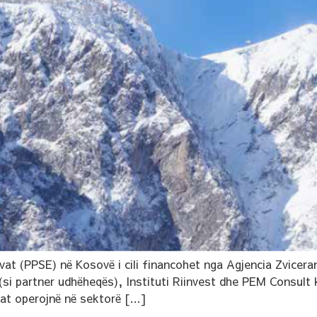
ivat (PPSE) në Kosovë i cili financohet nga Agjencia Zvice
i partner udhëheqës), Instituti Riinvest dhe PEM Consult k
lat operojnë në sektorë […]