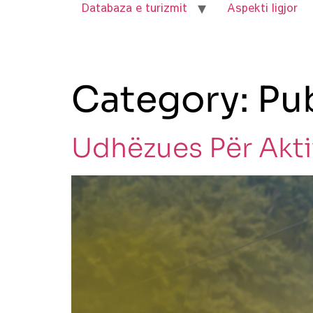
Databaza e turizmit
Aspekti ligjor
Category:
Pu
Udhëzues Për Akti