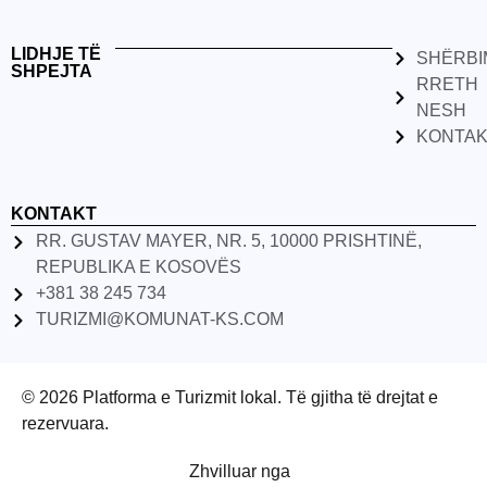
LIDHJE TË
SHËRBI
SHPEJTA
RRETH
NESH
KONTA
KONTAKT
RR. GUSTAV MAYER, NR. 5, 10000 PRISHTINË,
REPUBLIKA E KOSOVËS
+381 38 245 734
TURIZMI@KOMUNAT-KS.COM
© 2026 Platforma e Turizmit lokal. Të gjitha të drejtat e
rezervuara.
Zhvilluar nga