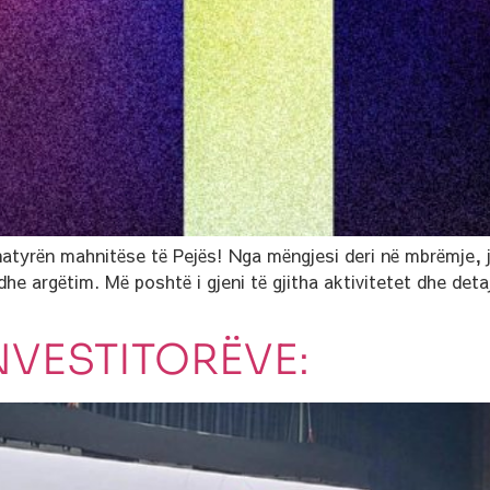
natyrën mahnitëse të Pejës! Nga mëngjesi deri në mbrëmje, j
e argëtim. Më poshtë i gjeni të gjitha aktivitetet dhe detajet
NVESTITORËVE: