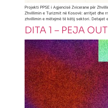
Projekti PPSE i Agjencisë Zvicerane për Zhvil
Zhvillimin e Turizmit në Kosovë: arritjet dhe r
zhvillimin e mëtejmë të këtij sektori. Detajet 
DITA 1 – PEJA O