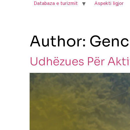
Databaza e turizmit
Aspekti ligjor
Author:
Genc
Udhëzues Për Akti