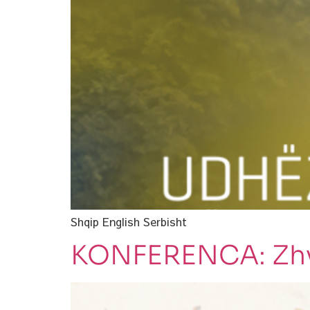
Shqip English Serbisht
KONFERENCA: Zhvil