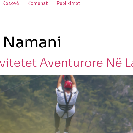
Kosovë
Komunat
Publikimet
 Namani
vitetet Aventurore Në L