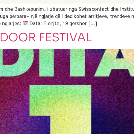
lim dhe Bashkëpunim, i zbatuar nga Swisscontact dhe Instit
ruga përpara– një ngjarje që i dedikohet arritjeve, trendeve 
e ngjarjes:
Data: E enjte, 19 qershor […]
UTDOOR FESTIVAL