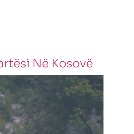
artësi Në Kosovë