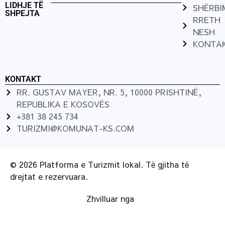
LIDHJE TË
SHËRBI
SHPEJTA
RRETH
NESH
KONTA
KONTAKT
RR. GUSTAV MAYER, NR. 5, 10000 PRISHTINË,
REPUBLIKA E KOSOVËS
+381 38 245 734
TURIZMI@KOMUNAT-KS.COM
© 2026 Platforma e Turizmit lokal. Të gjitha të
drejtat e rezervuara.
Zhvilluar nga